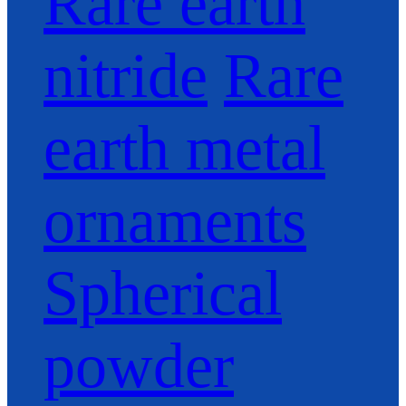
Rare earth
nitride
Rare
earth metal
ornaments
Spherical
powder