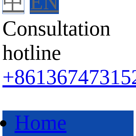
中
EN
Consultation
hotline
+86
136747315
Home