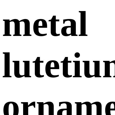
metal
luteti
orname