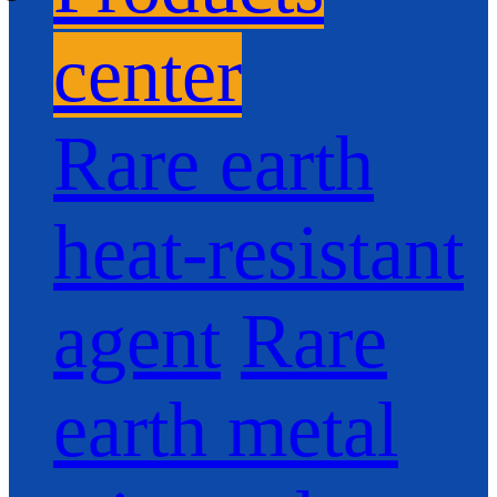
center
Rare earth
heat-resistant
agent
Rare
earth metal