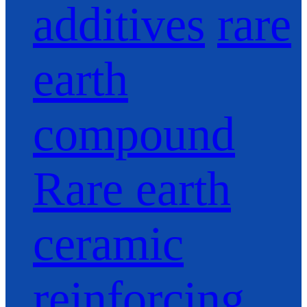
additives
rare
earth
compound
Rare earth
ceramic
reinforcing