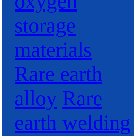
oxygen
storage
materials
Rare earth
alloy
Rare
earth welding