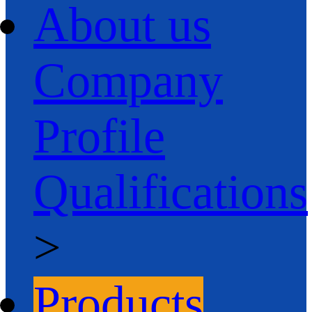
About us
Company
Profile
Qualifications
>
Products