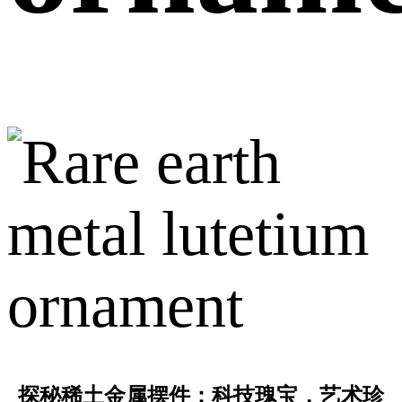
探秘稀土金属摆件：科技瑰宝，艺术珍