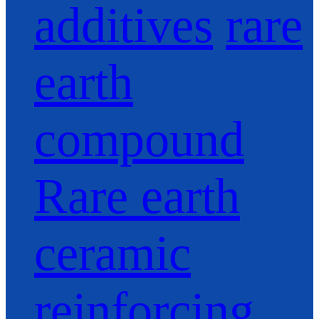
additives
rare
earth
compound
Rare earth
ceramic
reinforcing