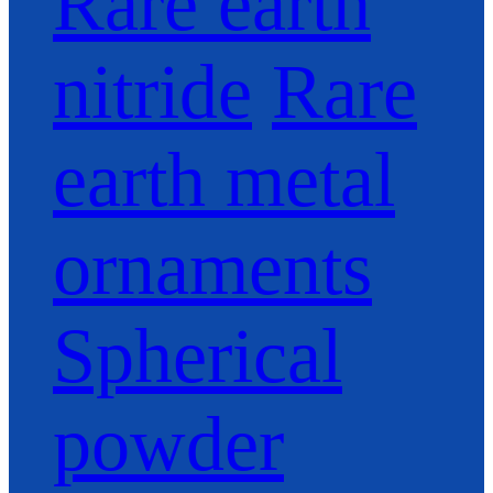
Rare earth
nitride
Rare
earth metal
ornaments
Spherical
powder