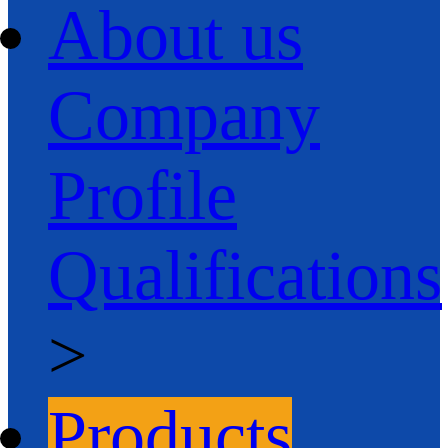
About us
Company
Profile
Qualifications
>
Products