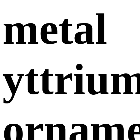
metal
yttriu
orname