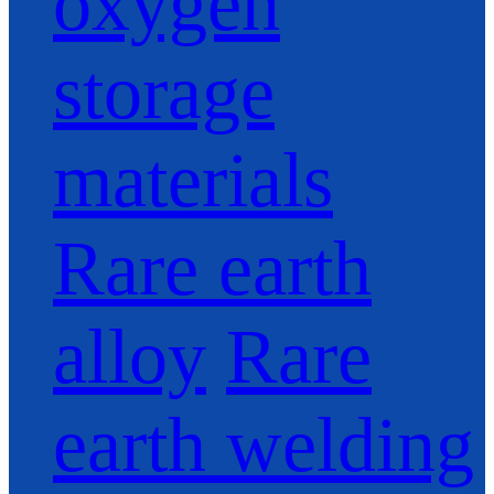
oxygen
storage
materials
Rare earth
alloy
Rare
earth welding