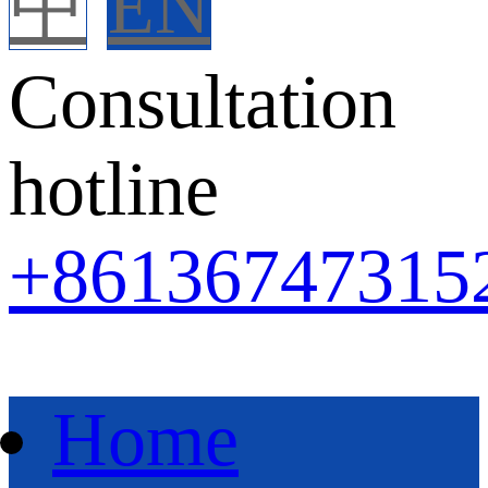
中
EN
Consultation
hotline
+86
136747315
Home