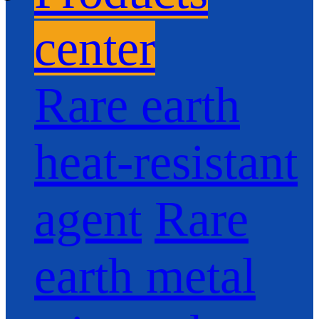
center
Rare earth
heat-resistant
agent
Rare
earth metal