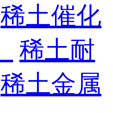
稀土催化
）
稀土耐
稀土金属