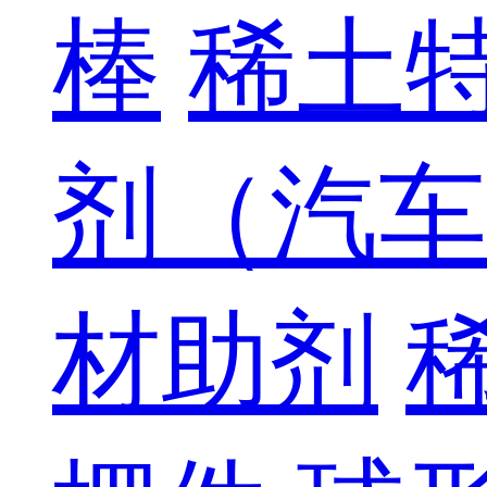
棒
稀土
剂（汽车
材助剂