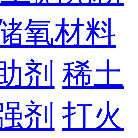
储氧材料
助剂
稀土
强剂
打火