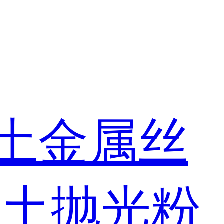
土金属丝
稀土抛光粉