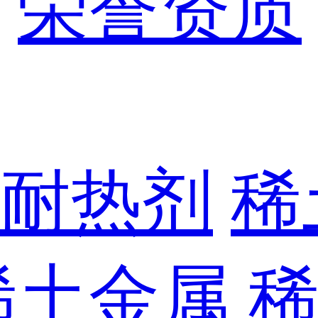
荣誉资质
耐热剂
稀
稀土金属