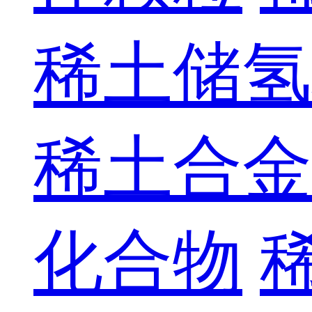
稀土储氢
稀土合金
化合物