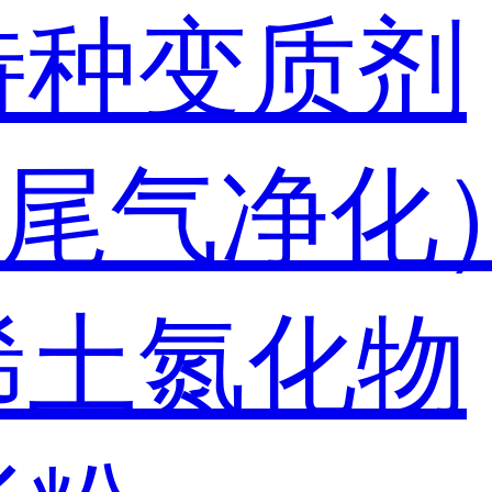
特种变质剂
尾气净化
稀土氮化物