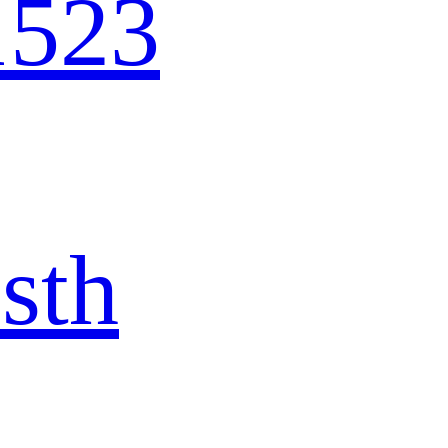
1523
sth