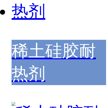
稀土硅胶耐
热剂