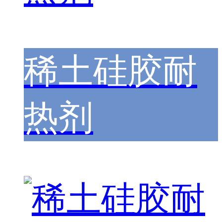
稀土硅胶耐
热剂