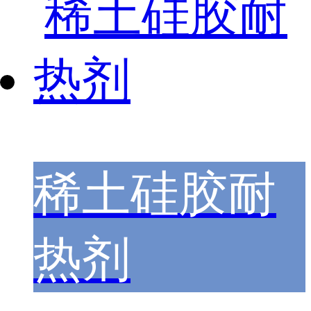
稀土硅胶耐
热剂