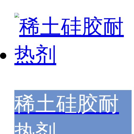
稀土硅胶耐
热剂