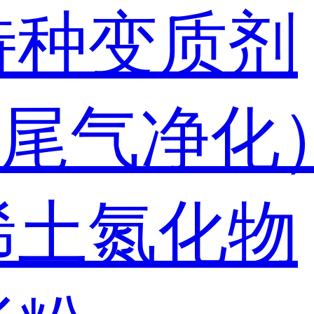
特种变质剂
尾气净化
稀土氮化物