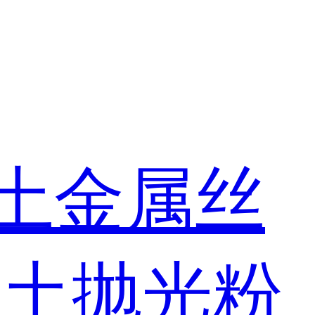
土金属丝
稀土抛光粉