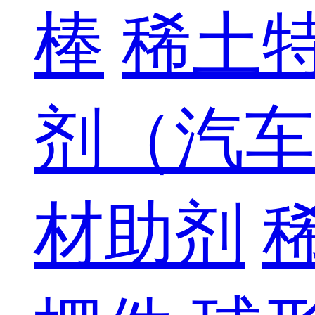
棒
稀土
剂（汽车
材助剂