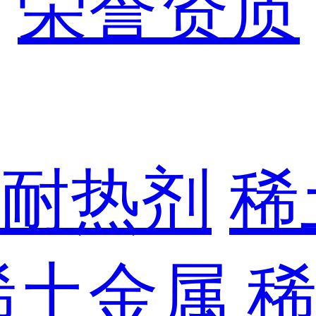
荣誉资质
耐热剂
稀
稀土金属