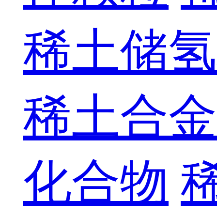
稀土储氢
稀土合金
化合物