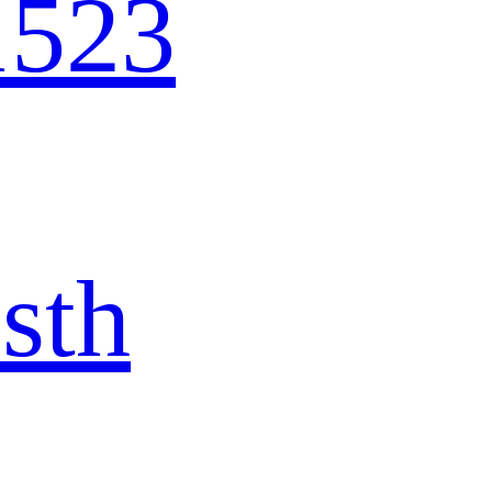
1523
sth