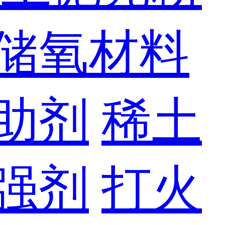
储氧材料
助剂
稀土
强剂
打火