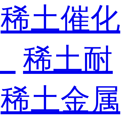
稀土催化
）
稀土耐
稀土金属