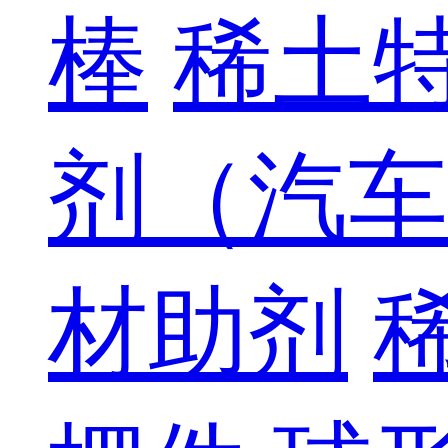
棒
稀土
剂（汽车
材助剂