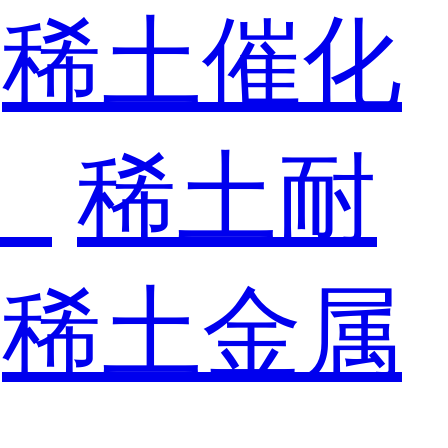
稀土催化
）
稀土耐
稀土金属