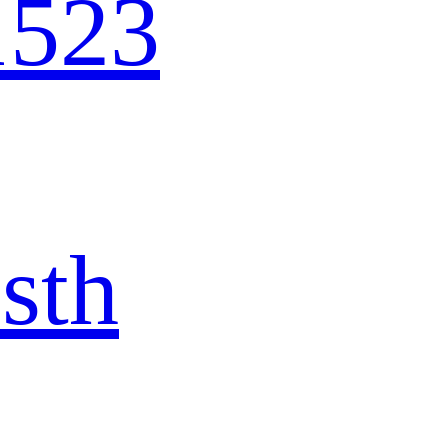
1523
sth