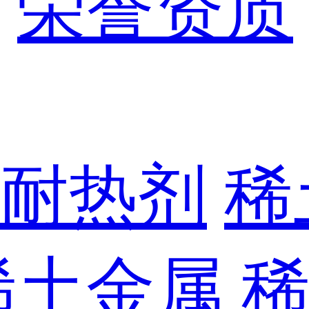
荣誉资质
耐热剂
稀
稀土金属