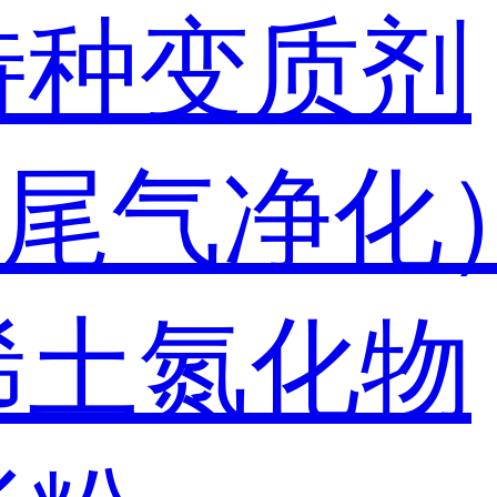
特种变质剂
尾气净化
稀土氮化物