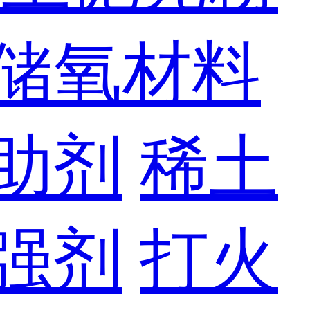
储氧材料
助剂
稀土
强剂
打火