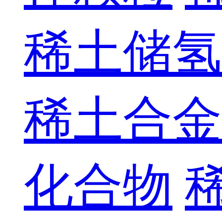
稀土储氢
稀土合金
化合物