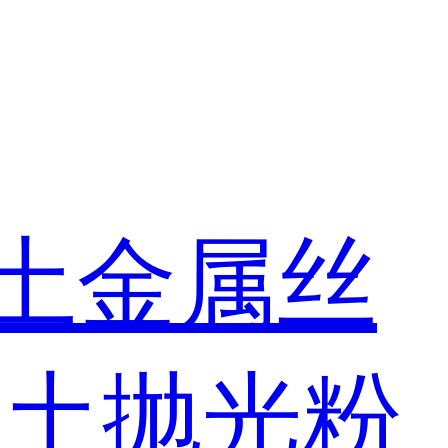
土金属丝
稀土抛光粉