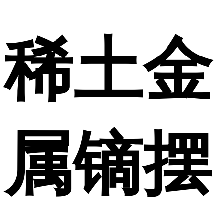
稀土金
属镝摆