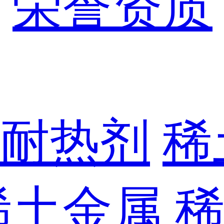
荣誉资质
耐热剂
稀
稀土金属