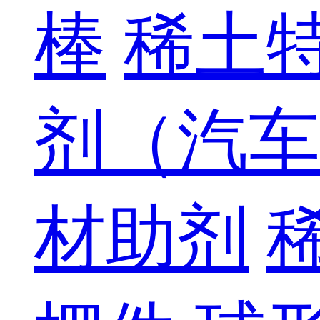
棒
稀土
剂（汽车
材助剂