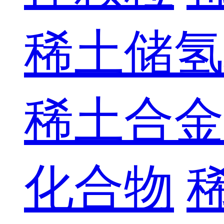
稀土储氢
稀土合金
化合物