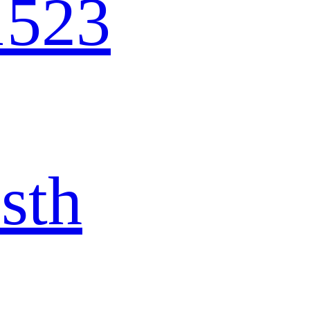
1523
sth