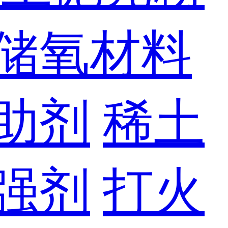
储氧材料
助剂
稀土
强剂
打火