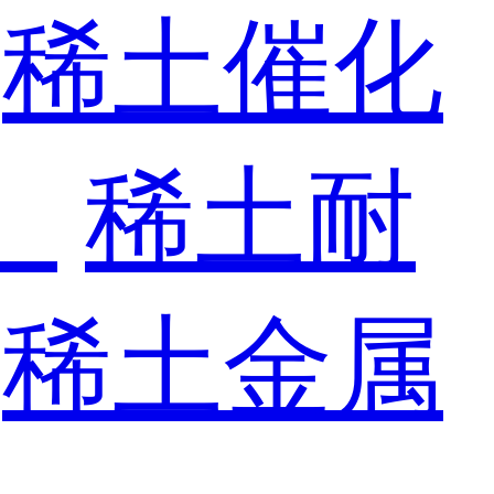
稀土催化
）
稀土耐
稀土金属