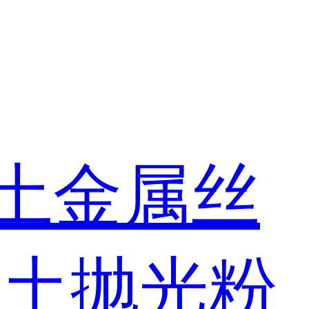
土金属丝
稀土抛光粉