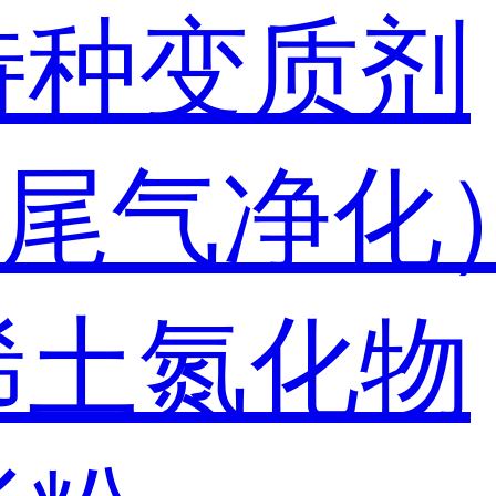
特种变质剂
尾气净化
稀土氮化物