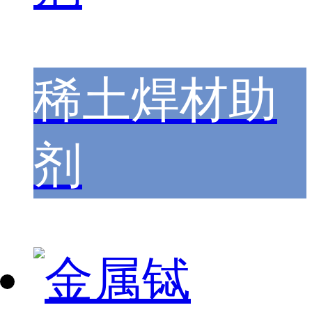
稀土焊材助
剂