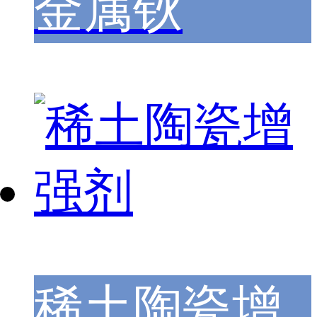
金属钬
稀土陶瓷增