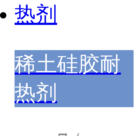
稀土硅胶耐
热剂