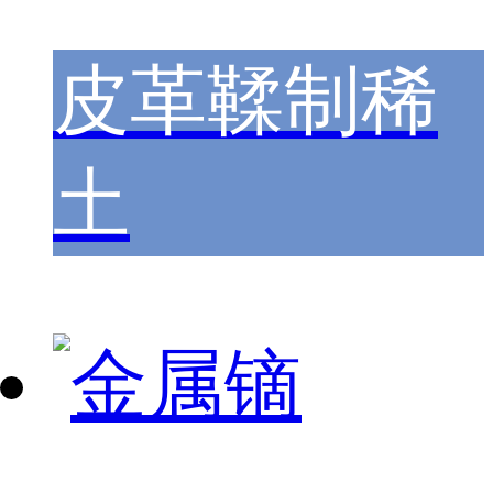
皮革鞣制稀
土